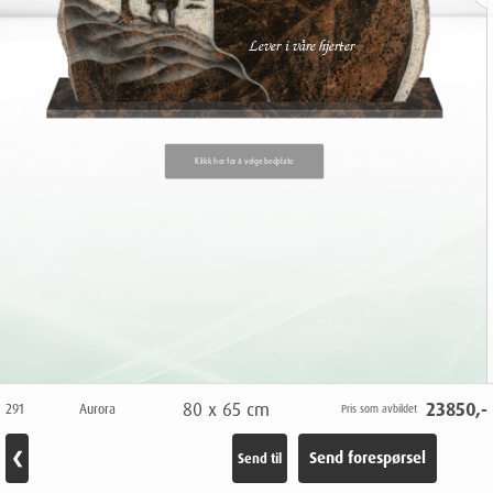
Lever i våre hjerter
80
x
65
cm
23850,-
291
Aurora
Pris som avbildet
❮
Send forespørsel
Send til